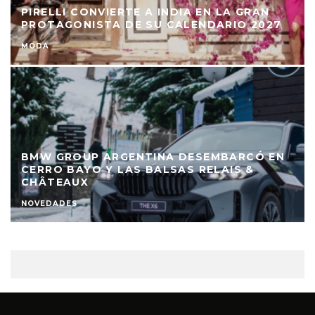
PIRELLI CONVIERTE A INDIA EN LA GRAN
PROTAGONISTA DE SU CALENDARIO 2027
MODA
BMW GROUP ARGENTINA DESEMBARCÓ EN
CERRO BAYO Y LAS BALSAS RELAIS &
CHÂTEAUX
NOVEDADES