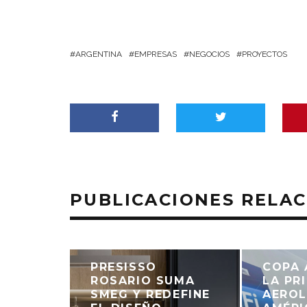
ARGENTINA
EMPRESAS
NEGOCIOS
PROYECTOS
PUBLICACIONES RELA
PRESISSO
COPA 
ROSARIO SUMA
LA PR
SMEG Y REDEFINE
AEROL